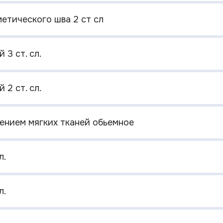
етического шва 2 ст сл
 3 ст. сл.
 2 ст. сл.
ением мягких тканей обьемное
л.
л.