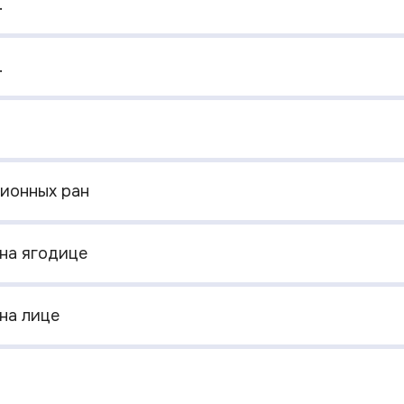
.
.
ионных ран
на ягодице
на лице